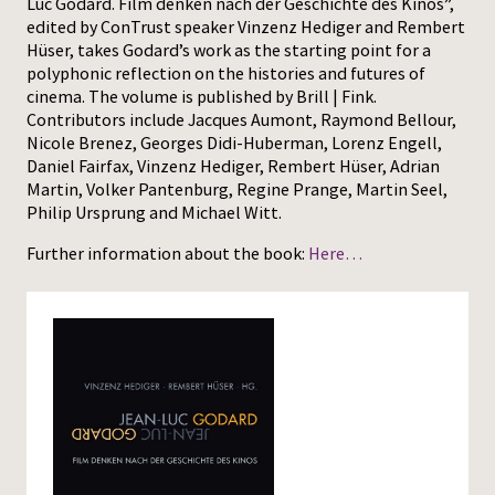
Luc Godard. Film denken nach der Geschichte des Kinos”,
edited by ConTrust speaker Vinzenz Hediger and Rembert
Press
Hüser, takes Godard’s work as the starting point for a
polyphonic reflection on the histories and futures of
cinema. The volume is published by Brill | Fink.
Contributors include Jacques Aumont, Raymond Bellour,
Nicole Brenez, Georges Didi-Huberman, Lorenz Engell,
Daniel Fairfax, Vinzenz Hediger, Rembert Hüser, Adrian
Martin, Volker Pantenburg, Regine Prange, Martin Seel,
Philip Ursprung and Michael Witt.
Further information about the book:
Here…