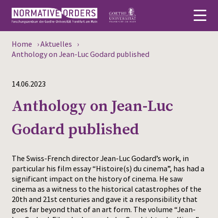
Home
›
Aktuelles
›
Deutsch
Anthology on Jean-Luc Godard published
About
14.06.2023
News
Anthology on Jean-Luc
Persons
Godard published
Research
The Swiss-French director Jean-Luc Godard’s work, in
Events
particular his film essay “Histoire(s) du cinema”, has had a
significant impact on the history of cinema. He saw
cinema as a witness to the historical catastrophes of the
Publications
20th and 21st centuries and gave it a responsibility that
goes far beyond that of an art form. The volume “Jean-
Media