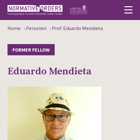
Home
›
Personen
›
Prof. Eduardo Mendieta
Deutsch
About
FORMER FELLOW
News
Eduardo Mendieta
Persons
Research
Events
Publications
Media