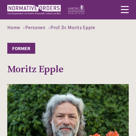
Home
›
Personen
›
Prof. Dr. Moritz Epple
Deutsch
About
FORMER
News
Moritz Epple
Persons
Research
Events
Publications
Media