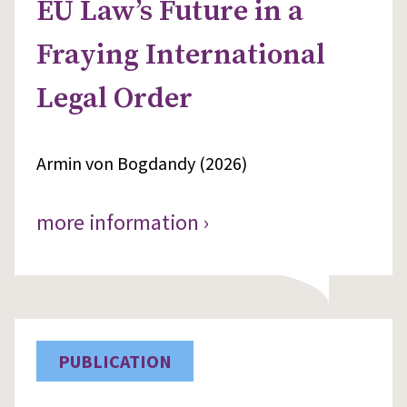
EU Law’s Future in a
Fraying International
Legal Order
Armin von Bogdandy (2026)
more information ›
PUBLICATION