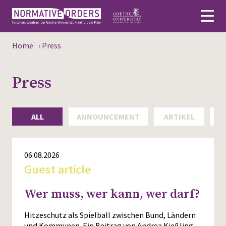
Home
›
Press
Deutsch
Press
About
News
ALL
ANNOUNCEMENT
ARTIKEL
Persons
Research
06.08.2026
Guest article
Events
Wer muss, wer kann, wer darf?
Publications
Hitzeschutz als Spielball zwischen Bund, Ländern
Media
und Kommunen. Ein Beitrag von Andrea Kießling,