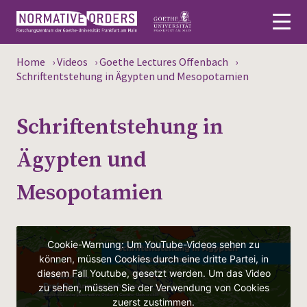
Home
›
Videos
›
Goethe Lectures Offenbach
›
Deutsch
Schriftentstehung in Ägypten und Mesopotamien
About
Schriftentstehung in
News
Ägypten und
Persons
Mesopotamien
Research
Events
Publications
Media