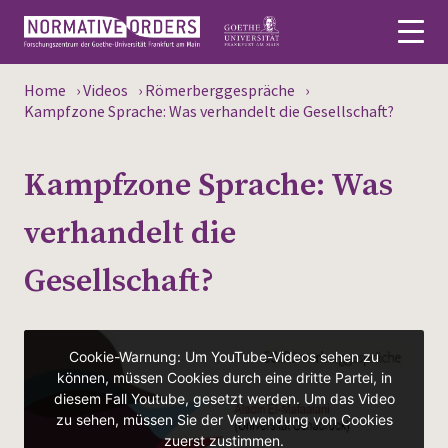
Home
›
Videos
›
Römerberggespräche
›
Deutsch
Kampfzone Sprache: Was verhandelt die Gesellschaft?
About
Kampfzone Sprache: Was
News
verhandelt die
Persons
Gesellschaft?
Research
Events
Publications
Media