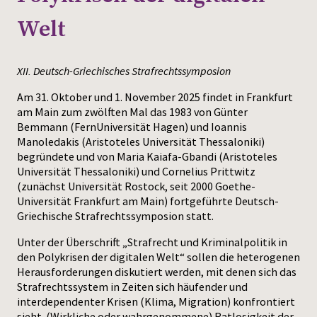
Welt
Press
XII. Deutsch-Griechisches Strafrechtssymposion
Am 31. Oktober und 1. November 2025 findet in Frankfurt
am Main zum zwölften Mal das 1983 von Günter
Bemmann (FernUniversität Hagen) und Ioannis
Manoledakis (Aristoteles Universität Thessaloniki)
begründete und von Maria Kaiafa-Gbandi (Aristoteles
Universität Thessaloniki) und Cornelius Prittwitz
(zunächst Universität Rostock, seit 2000 Goethe-
Universität Frankfurt am Main) fortgeführte Deutsch-
Griechische Strafrechtssymposion statt.
Unter der Überschrift „Strafrecht und Kriminalpolitik in
den Polykrisen der digitalen Welt“ sollen die heterogenen
Herausforderungen diskutiert werden, mit denen sich das
Strafrechtssystem in Zeiten sich häufender und
interdependenter Krisen (Klima, Migration) konfrontiert
sieht. (Wirkliche oder wahrgenommene) Ratlosigkeit der