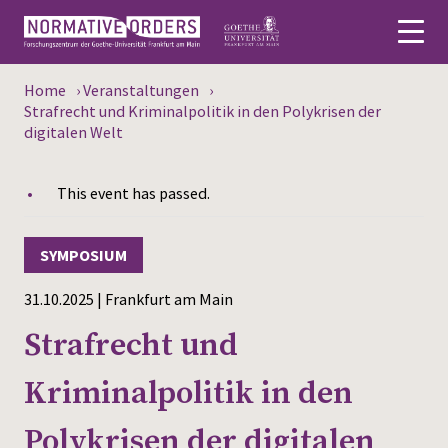
Home
›
Veranstaltungen
›
Deutsch
Strafrecht und Kriminalpolitik in den Polykrisen der
digitalen Welt
About
This event has passed.
News
Persons
SYMPOSIUM
Research
31.10.2025 | Frankfurt am Main
Strafrecht und
Events
Kriminalpolitik in den
Publications
Polykrisen der digitalen
Media