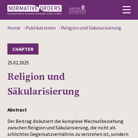
Home
›
Publikationen
›
Religion und Säkularisierung
Deutsch
About
CHAPTER
25.02.2025
News
Religion und
Persons
Säkularisierung
Research
Events
Abstract
Publications
Der Beitrag diskutiert die komplexe Wechselbeziehung
zwischen Religion und Säkularisierung, die nicht als
schlichtes Gegensatzverhältnis zu verstehen ist, sondern
Media