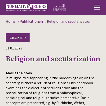
Home
›
Publikationen
›
Religion and secularization
Deutsch
About
CHAPTER
01.01.2023
News
Religion and secularization
Persons
Research
About the book
Is religiosity disappearing in the modern age or, on the
Events
contrary, is there a return of religions? This handbook
examines the dialectic of secularization and the
Publications
revitalization of religions from a philosophical,
sociological and religious studies perspective. Basic
concepts are presented, e.g. by Durkheim, Weber,
Media