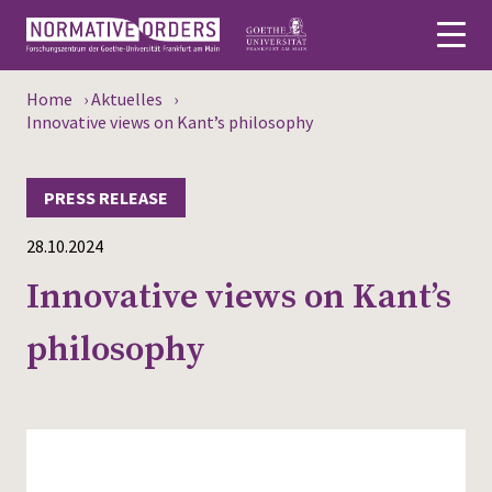
Home
›
Aktuelles
›
Deutsch
Innovative views on Kant’s philosophy
About
PRESS RELEASE
News
28.10.2024
Persons
Innovative views on Kant’s
Research
philosophy
Events
Publications
Media